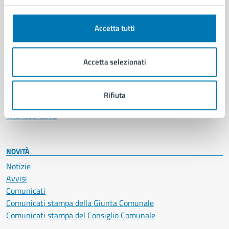
Anagrafe e stato civile
Autorizzazioni
Accetta tutti
Cultura e tempo libero
Documenti e certificati
Educazione e formazione
Accetta selezionati
Giustizia e sicurezza pubblica
Imprese e commercio
Salute, benessere e assistenza
Rifiuta
Servizi Cimiteriali
Vita lavorativa
NOVITÀ
Notizie
Avvisi
Comunicati
Comunicati stampa della Giunta Comunale
Comunicati stampa del Consiglio Comunale