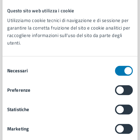
Questo sito web utilizza i cookie
Comune di Napoli
Utilizziamo cookie tecnici di navigazione e di sessione per
garantire la corretta fruizione del sito e cookie analitici per
raccogliere informazioni sull'uso del sito da parte degli
AMMINISTRAZIONE
utenti.
Aree amministrative
Organi di governo
Municipalità
Selezione
Uffici
Necessari
del
Enti e fondazioni
consenso
Politici
Preferenze
Personale amministrativo
Documenti e dati
Intranet, posta aziendale e protocollo
Statistiche
CATEGORIE DI SERVIZIO
Marketing
Ambiente