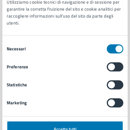
Utilizziamo cookie tecnici di navigazione e di sessione per
Aree amministrative
garantire la corretta fruizione del sito e cookie analitici per
Organi di governo
raccogliere informazioni sull'uso del sito da parte degli
Municipalità
utenti.
Uffici
Enti e fondazioni
Selezione
Politici
Necessari
del
Personale amministrativo
consenso
Documenti e dati
Intranet, posta aziendale e protocollo
Preferenze
CATEGORIE DI SERVIZIO
Statistiche
Ambiente
Anagrafe e stato civile
Marketing
Autorizzazioni
Cultura e tempo libero
Documenti e certificati
Educazione e formazione
Accetta tutti