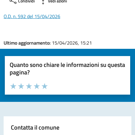
Condividi
Vedi azioni
O.D. n. 592 del 15/04/2026
Ultimo aggiornamento:
15/04/2026, 15:21
Quanto sono chiare le informazioni su questa
pagina?
Valuta la chiarezza delle informazioni (da 1 a 5 stelle)
Seleziona il numero di stelle per valutare la chiarezza delle i
Valuta 1 stelle su 5
Valuta 2 stelle su 5
Valuta 3 stelle su 5
Valuta 4 stelle su 5
Valuta 5 stelle su 5
Contatta il comune