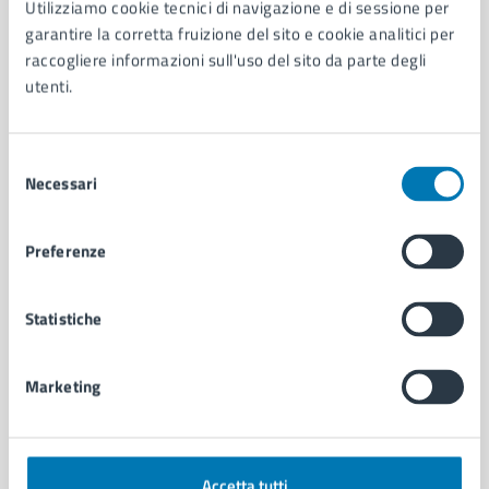
Utilizziamo cookie tecnici di navigazione e di sessione per
Aree amministrative
garantire la corretta fruizione del sito e cookie analitici per
Organi di governo
raccogliere informazioni sull'uso del sito da parte degli
Municipalità
utenti.
Uffici
Enti e fondazioni
Selezione
Politici
Necessari
del
Personale amministrativo
consenso
Documenti e dati
Intranet, posta aziendale e protocollo
Preferenze
CATEGORIE DI SERVIZIO
Statistiche
Ambiente
Anagrafe e stato civile
Marketing
Autorizzazioni
Cultura e tempo libero
Documenti e certificati
Educazione e formazione
Accetta tutti