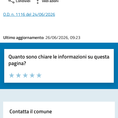
Condividi
Vedi azioni
O.D. n. 1116 del 24/06/2026
Ultimo aggiornamento:
26/06/2026, 09:23
Quanto sono chiare le informazioni su questa
pagina?
Valuta la chiarezza delle informazioni (da 1 a 5 stelle)
Seleziona il numero di stelle per valutare la chiarezza delle i
Valuta 1 stelle su 5
Valuta 2 stelle su 5
Valuta 3 stelle su 5
Valuta 4 stelle su 5
Valuta 5 stelle su 5
Contatta il comune