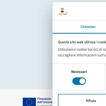
Con
Consenso
Questo sito web utilizza i cook
Utilizziamo cookie tecnici di n
raccogliere informazioni sull'u
Pro
Selezione
Necessari
del
consenso
Rifiuta
Comune di Na