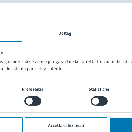
tatta il comune
Leggi le domande frequenti
Dettagli
Richiedi assistenza
ie
Prenota appuntamento
avigazione e di sessione per garantire la corretta fruizione del sito e
so del sito da parte degli utenti.
blemi in città
Segnala disservizio
Preferenze
Statistiche
Accetta selezionati
poli