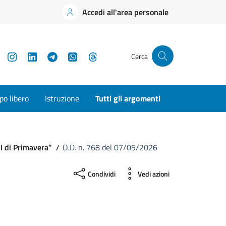
Accedi all'area personale
YouTube
Instagram
LinkedIn
Telegram
WhatsApp
Threads
Cerca
o libero
Istruzione
Tutti gli argomenti
I di Primavera”
O.D. n. 768 del 07/05/2026
Condividi
Vedi azioni