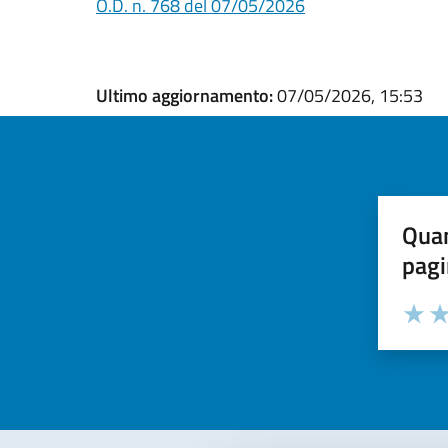
O.D. n. 768 del 07/05/2026
Ultimo aggiornamento:
07/05/2026, 15:53
Quan
pagi
Valuta la
Selezi
Valuta 
Val