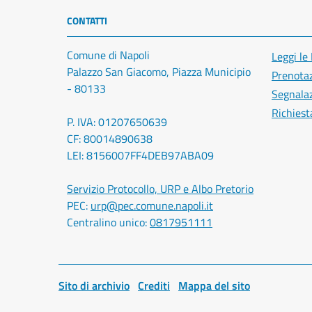
CONTATTI
Comune di Napoli
Leggi le
Palazzo San Giacomo, Piazza Municipio
Prenota
- 80133
Segnalaz
Richiest
P. IVA: 01207650639
CF: 80014890638
LEI: 8156007FF4DEB97ABA09
Servizio Protocollo, URP e Albo Pretorio
PEC:
urp@pec.comune.napoli.it
Centralino unico:
0817951111
Sito di archivio
Crediti
Mappa del sito