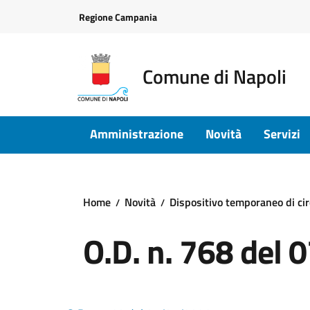
Vai ai contenuti
Vai al footer
Regione Campania
Comune di Napoli
Amministrazione
Novità
Servizi
Home
Novità
Dispositivo temporaneo di cir
O.D. n. 768 del