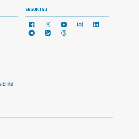
SEGUICI SU
Facebook
X
YouTube
Instagram
LinkedIn
Telegram
WhatsApp
Threads
ibilità