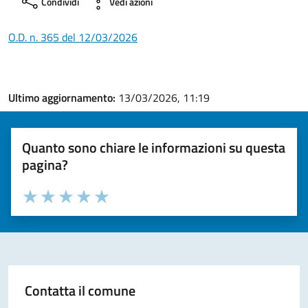
Condividi
Vedi azioni
O.D. n. 365 del 12/03/2026
Ultimo aggiornamento:
13/03/2026, 11:19
Quanto sono chiare le informazioni su questa
pagina?
Valuta la chiarezza delle informazioni (da 1 a 5 stelle)
Seleziona il numero di stelle per valutare la chiarezza delle i
Valuta 1 stelle su 5
Valuta 2 stelle su 5
Valuta 3 stelle su 5
Valuta 4 stelle su 5
Valuta 5 stelle su 5
Contatta il comune