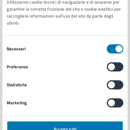
Utilizziamo cookie tecnici di navigazione e di sessione per
Aree amministrative
garantire la corretta fruizione del sito e cookie analitici per
Organi di governo
raccogliere informazioni sull'uso del sito da parte degli
Municipalità
utenti.
Uffici
Enti e fondazioni
Selezione
Politici
Necessari
del
Personale amministrativo
consenso
Documenti e dati
Intranet, posta aziendale e protocollo
Preferenze
CATEGORIE DI SERVIZIO
Statistiche
Ambiente
Anagrafe e stato civile
Marketing
Autorizzazioni
Cultura e tempo libero
Documenti e certificati
Educazione e formazione
Accetta tutti