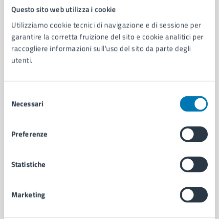
Comune di Napoli
Questo sito web utilizza i cookie
Utilizziamo cookie tecnici di navigazione e di sessione per
garantire la corretta fruizione del sito e cookie analitici per
AMMINISTRAZIONE
raccogliere informazioni sull'uso del sito da parte degli
Aree amministrative
utenti.
Organi di governo
Municipalità
Uffici
Selezione
Necessari
Enti e fondazioni
del
Politici
consenso
Personale amministrativo
Preferenze
Documenti e dati
Intranet, posta aziendale e protocollo
Statistiche
CATEGORIE DI SERVIZIO
Marketing
Ambiente
Anagrafe e stato civile