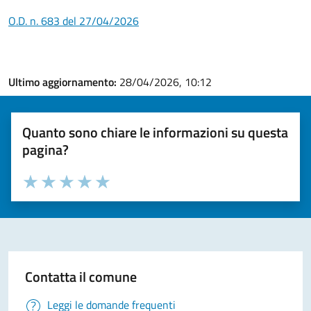
O.D. n. 683 del 27/04/2026
Ultimo aggiornamento:
28/04/2026, 10:12
Quanto sono chiare le informazioni su questa
pagina?
Valuta la chiarezza delle informazioni (da 1 a 5 stelle)
Seleziona il numero di stelle per valutare la chiarezza delle i
Valuta 1 stelle su 5
Valuta 2 stelle su 5
Valuta 3 stelle su 5
Valuta 4 stelle su 5
Valuta 5 stelle su 5
Contatta il comune
Leggi le domande frequenti