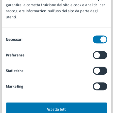
Aree amministrative
garantire la corretta fruizione del sito e cookie analitici per
Organi di governo
raccogliere informazioni sull'uso del sito da parte degli
Municipalità
utenti.
Uffici
Enti e fondazioni
Politici
Selezione
Personale amministrativo
Necessari
del
Documenti e dati
consenso
Intranet, posta aziendale e protocollo
Preferenze
CATEGORIE DI SERVIZIO
Statistiche
Ambiente
Anagrafe e stato civile
Marketing
Autorizzazioni
Cultura e tempo libero
Documenti e certificati
Educazione e formazione
Accetta tutti
Giustizia e sicurezza pubblica