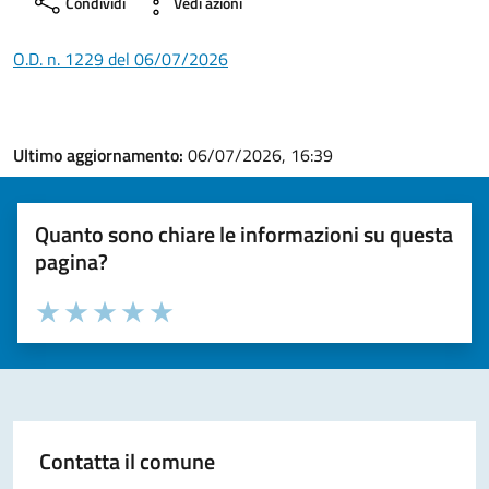
Condividi
Vedi azioni
O.D. n. 1229 del 06/07/2026
Ultimo aggiornamento:
06/07/2026, 16:39
Quanto sono chiare le informazioni su questa
pagina?
Valuta la chiarezza delle informazioni (da 1 a 5 stelle)
Seleziona il numero di stelle per valutare la chiarezza delle i
Valuta 1 stelle su 5
Valuta 2 stelle su 5
Valuta 3 stelle su 5
Valuta 4 stelle su 5
Valuta 5 stelle su 5
Contatta il comune