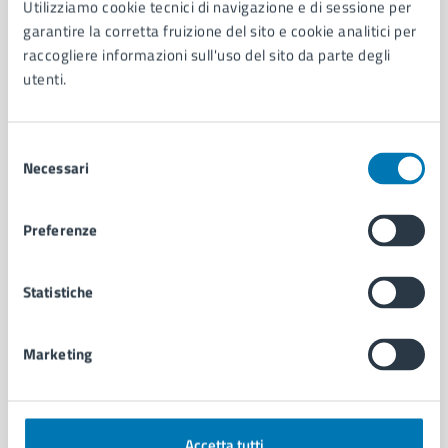
Utilizziamo cookie tecnici di navigazione e di sessione per
Aree amministrative
garantire la corretta fruizione del sito e cookie analitici per
Organi di governo
raccogliere informazioni sull'uso del sito da parte degli
Municipalità
utenti.
Uffici
Enti e fondazioni
Selezione
Politici
Necessari
del
Personale amministrativo
consenso
Documenti e dati
Intranet, posta aziendale e protocollo
Preferenze
CATEGORIE DI SERVIZIO
Statistiche
Ambiente
Anagrafe e stato civile
Marketing
Autorizzazioni
Cultura e tempo libero
Documenti e certificati
Educazione e formazione
Accetta tutti