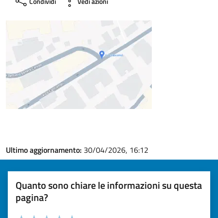
Condividi
Vedi azioni
Ultimo aggiornamento:
30/04/2026, 16:12
Quanto sono chiare le informazioni su questa
pagina?
Valuta la chiarezza delle informazioni (da 1 a 5 stelle)