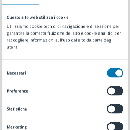
Questo sito web utilizza i cookie
Utilizziamo cookie tecnici di navigazione e di sessione per
Comune di Napoli
garantire la corretta fruizione del sito e cookie analitici per
raccogliere informazioni sull'uso del sito da parte degli
utenti.
AMMINISTRAZIONE
Aree amministrative
Organi di governo
Selezione
Municipalità
Necessari
del
Uffici
consenso
Enti e fondazioni
Preferenze
Politici
Personale amministrativo
Documenti e dati
Statistiche
Intranet, posta aziendale e protocollo
Marketing