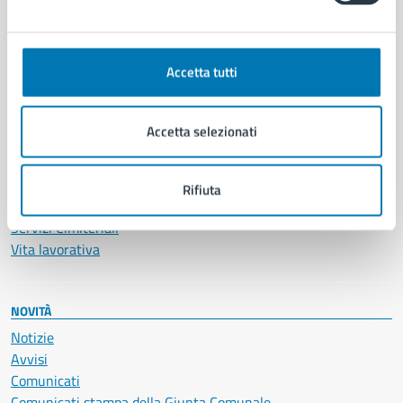
CATEGORIE DI SERVIZIO
Ambiente
Anagrafe e stato civile
Accetta tutti
Autorizzazioni
Cultura e tempo libero
Documenti e certificati
Accetta selezionati
Educazione e formazione
Giustizia e sicurezza pubblica
Imprese e commercio
Rifiuta
Salute, benessere e assistenza
Servizi Cimiteriali
Vita lavorativa
NOVITÀ
Notizie
Avvisi
Comunicati
Comunicati stampa della Giunta Comunale