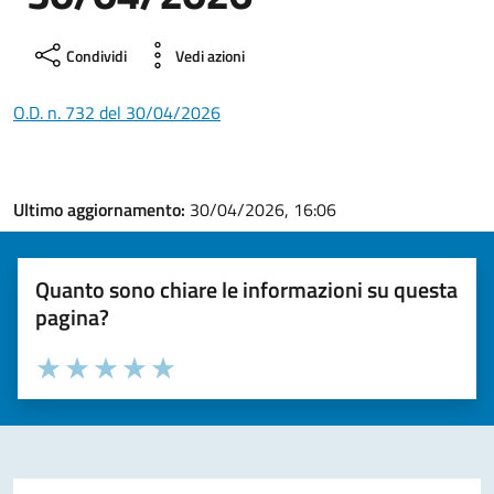
Condividi
Vedi azioni
O.D. n. 732 del 30/04/2026
Ultimo aggiornamento:
30/04/2026, 16:06
Quanto sono chiare le informazioni su questa
pagina?
Valuta la chiarezza delle informazioni (da 1 a 5 stelle)
Seleziona il numero di stelle per valutare la chiarezza delle i
Valuta 1 stelle su 5
Valuta 2 stelle su 5
Valuta 3 stelle su 5
Valuta 4 stelle su 5
Valuta 5 stelle su 5