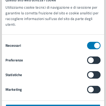
Utilizziamo cookie tecnici di navigazione e di sessione per
AMMINISTRAZIONE
garantire la corretta fruizione del sito e cookie analitici per
Aree amministrative
raccogliere informazioni sull'uso del sito da parte degli
Organi di governo
utenti.
Municipalità
Uffici
Selezione
Enti e fondazioni
Necessari
del
Politici
consenso
Personale amministrativo
Documenti e dati
Preferenze
Intranet, posta aziendale e protocollo
Statistiche
CATEGORIE DI SERVIZIO
Ambiente
Marketing
Anagrafe e stato civile
Autorizzazioni
Cultura e tempo libero