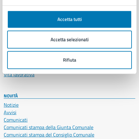
Ambiente
Anagrafe e stato civile
Autorizzazioni
Accetta tutti
Cultura e tempo libero
Documenti e certificati
Educazione e formazione
Accetta selezionati
Giustizia e sicurezza pubblica
Imprese e commercio
Salute, benessere e assistenza
Rifiuta
Servizi Cimiteriali
Vita lavorativa
NOVITÀ
Notizie
Avvisi
Comunicati
Comunicati stampa della Giunta Comunale
Comunicati stampa del Consiglio Comunale