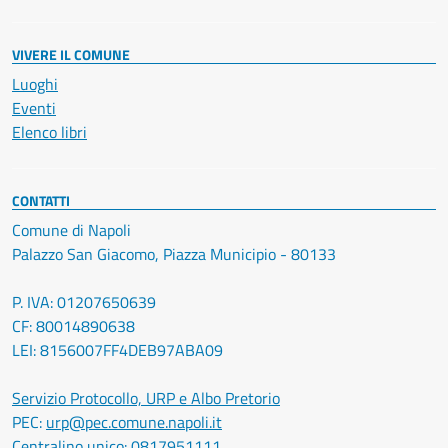
VIVERE IL COMUNE
Luoghi
Eventi
Elenco libri
CONTATTI
Comune di Napoli
Palazzo San Giacomo, Piazza Municipio - 80133
P. IVA: 01207650639
CF: 80014890638
LEI: 8156007FF4DEB97ABA09
Servizio Protocollo, URP e Albo Pretorio
PEC:
urp@pec.comune.napoli.it
Centralino unico:
0817951111