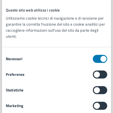
Questo sito web utilizza i cookie
Comune di Napoli
Utilizziamo cookie tecnici di navigazione e di sessione per
garantire la corretta fruizione del sito e cookie analitici per
raccogliere informazioni sull'uso del sito da parte degli
AMMINISTRAZIONE
utenti.
Aree amministrative
Organi di governo
Municipalità
Selezione
Uffici
Necessari
del
Enti e fondazioni
consenso
Politici
Preferenze
Personale amministrativo
Documenti e dati
Intranet, posta aziendale e protocollo
Statistiche
Marketing
CATEGORIE DI SERVIZIO