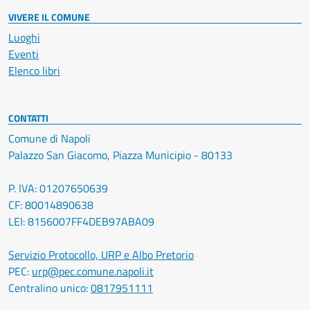
VIVERE IL COMUNE
Luoghi
Eventi
Elenco libri
CONTATTI
Comune di Napoli
Palazzo San Giacomo, Piazza Municipio - 80133
P. IVA: 01207650639
CF: 80014890638
LEI: 8156007FF4DEB97ABA09
Servizio Protocollo, URP e Albo Pretorio
PEC:
urp@pec.comune.napoli.it
Centralino unico:
0817951111