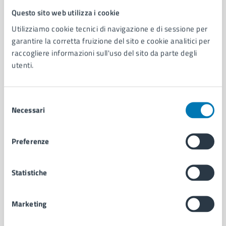
Questo sito web utilizza i cookie
Comune di Napoli
Utilizziamo cookie tecnici di navigazione e di sessione per
garantire la corretta fruizione del sito e cookie analitici per
AMMINISTRAZIONE
raccogliere informazioni sull'uso del sito da parte degli
Aree amministrative
utenti.
Organi di governo
Municipalità
Selezione
Uffici
Necessari
del
Enti e fondazioni
consenso
Politici
Personale amministrativo
Preferenze
Documenti e dati
Intranet, posta aziendale e protocollo
Statistiche
CATEGORIE DI SERVIZIO
Marketing
Ambiente
Anagrafe e stato civile