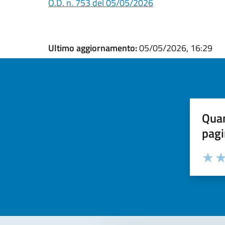
O.D. n. 753 del 05/05/2026
Ultimo aggiornamento:
05/05/2026, 16:29
Quan
pagi
Valuta la
Selezi
Valuta 
Val