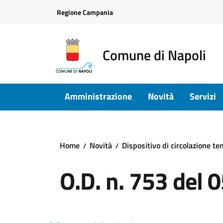
Vai ai contenuti
Vai al footer
Regione Campania
Comune di Napoli
Amministrazione
Novità
Servizi
Home
Novità
Dispositivo di circolazione te
O.D. n. 753 del