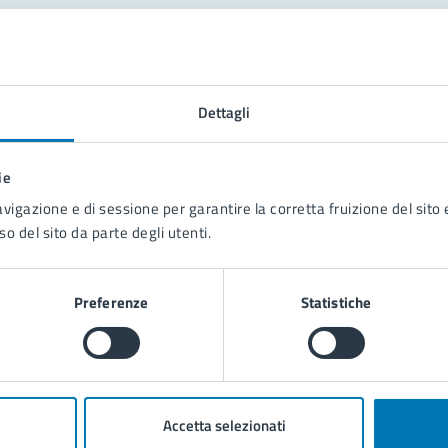
tatta il comune
Leggi le domande frequenti
Dettagli
Richiedi assistenza
ie
Prenota appuntamento
avigazione e di sessione per garantire la corretta fruizione del sito e
so del sito da parte degli utenti.
blemi in città
Segnala disservizio
Preferenze
Statistiche
Accetta selezionati
poli