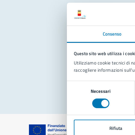
Con
Consenso
Questo sito web utilizza i cook
Utilizziamo cookie tecnici di n
raccogliere informazioni sull'u
Pro
Selezione
Necessari
del
consenso
Rifiuta
Comune di Na