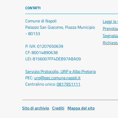
CONTATTI
Comune di Napoli
Leggi le
Palazzo San Giacomo, Piazza Municipio
Prenota
- 80133
Segnalaz
Richiest
P. IVA: 01207650639
CF: 80014890638
LEI: 8156007FF4DEB97ABA09
Servizio Protocollo, URP e Albo Pretorio
PEC:
urp@pec.comune.napoli.it
Centralino unico:
0817951111
Sito di archivio
Crediti
Mappa del sito