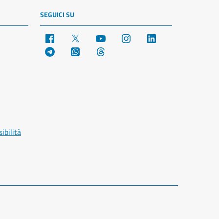
SEGUICI SU
Facebook
X
YouTube
Instagram
LinkedIn
Telegram
WhatsApp
Threads
ibilità