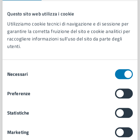
Questo sito web utilizza i cookie
Comune di Napoli
Utilizziamo cookie tecnici di navigazione e di sessione per
garantire la corretta fruizione del sito e cookie analitici per
raccogliere informazioni sull'uso del sito da parte degli
AMMINISTRAZIONE
utenti.
Aree amministrative
Organi di governo
Municipalità
Selezione
Necessari
Uffici
del
Enti e fondazioni
consenso
Politici
Preferenze
Personale amministrativo
Documenti e dati
Intranet, posta aziendale e protocollo
Statistiche
Marketing
CATEGORIE DI SERVIZIO