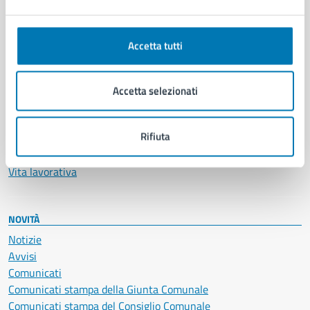
Ambiente
Anagrafe e stato civile
Autorizzazioni
Accetta tutti
Cultura e tempo libero
Documenti e certificati
Educazione e formazione
Accetta selezionati
Giustizia e sicurezza pubblica
Imprese e commercio
Rifiuta
Salute, benessere e assistenza
Servizi Cimiteriali
Vita lavorativa
NOVITÀ
Notizie
Avvisi
Comunicati
Comunicati stampa della Giunta Comunale
Comunicati stampa del Consiglio Comunale