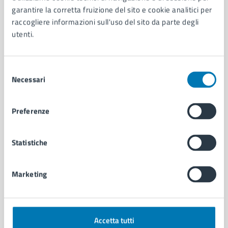
Aree amministrative
garantire la corretta fruizione del sito e cookie analitici per
Organi di governo
raccogliere informazioni sull'uso del sito da parte degli
Municipalità
utenti.
Uffici
Enti e fondazioni
Politici
Selezione
Personale amministrativo
Necessari
del
Documenti e dati
consenso
Intranet, posta aziendale e protocollo
Preferenze
CATEGORIE DI SERVIZIO
Statistiche
Ambiente
Anagrafe e stato civile
Marketing
Autorizzazioni
Cultura e tempo libero
Documenti e certificati
Educazione e formazione
Accetta tutti
Giustizia e sicurezza pubblica