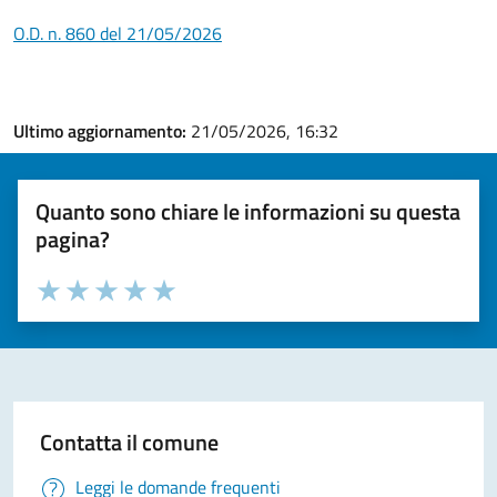
O.D. n. 860 del 21/05/2026
Ultimo aggiornamento:
21/05/2026, 16:32
Quanto sono chiare le informazioni su questa
pagina?
Valuta la chiarezza delle informazioni (da 1 a 5 stelle)
Seleziona il numero di stelle per valutare la chiarezza delle i
Valuta 1 stelle su 5
Valuta 2 stelle su 5
Valuta 3 stelle su 5
Valuta 4 stelle su 5
Valuta 5 stelle su 5
Contatta il comune
Leggi le domande frequenti