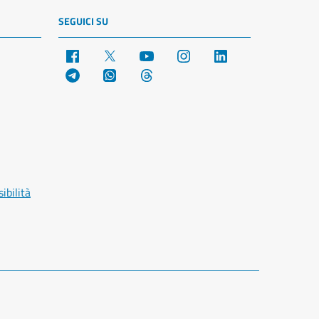
SEGUICI SU
Facebook
X
YouTube
Instagram
LinkedIn
Telegram
WhatsApp
Threads
ibilità