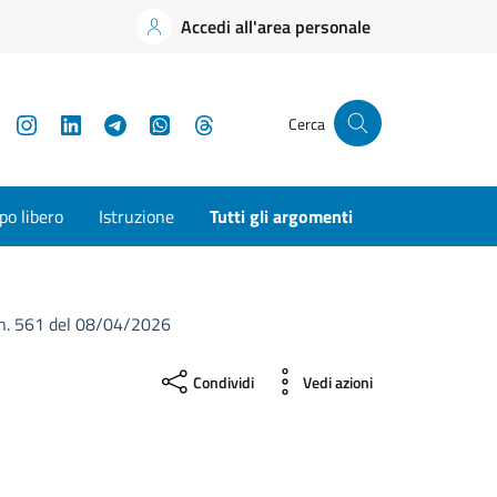
Accedi all'area personale
YouTube
Instagram
LinkedIn
Telegram
WhatsApp
Threads
Cerca
o libero
Istruzione
Tutti gli argomenti
 n. 561 del 08/04/2026
Condividi
Vedi azioni