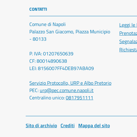
CONTATTI
Comune di Napoli
Leggi le
Palazzo San Giacomo, Piazza Municipio
Prenota
- 80133
Segnalaz
Richiest
P. IVA: 01207650639
CF: 80014890638
LEI: 8156007FF4DEB97ABA09
Servizio Protocollo, URP e Albo Pretorio
PEC:
urp@pec.comune.napoli.it
Centralino unico:
0817951111
Sito di archivio
Crediti
Mappa del sito