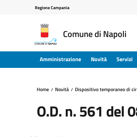
Vai ai contenuti
Vai al footer
Regione Campania
Comune di Napoli
Amministrazione
Novità
Servizi
Home
Novità
Dispositivo temporaneo di cir
O.D. n. 561 del