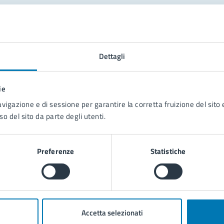
tatta il comune
Leggi le domande frequenti
Dettagli
Richiedi assistenza
ie
Prenota appuntamento
avigazione e di sessione per garantire la corretta fruizione del sito e
so del sito da parte degli utenti.
blemi in città
Segnala disservizio
Preferenze
Statistiche
Accetta selezionati
poli