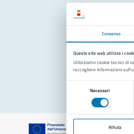
Con
Consenso
Questo sito web utilizza i cook
Utilizziamo cookie tecnici di n
raccogliere informazioni sull'u
Pro
Selezione
Necessari
del
consenso
Rifiuta
Comune di Na