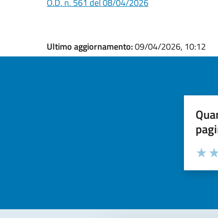
O.D. n. 561 del 08/04/2026
Ultimo aggiornamento:
09/04/2026, 10:12
Quan
pagi
Valuta la
Selezi
Valuta 
Val