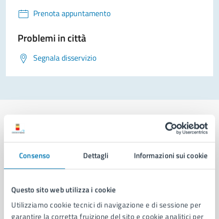
Prenota appuntamento
Problemi in città
Segnala disservizio
Comune di Napoli
Consenso
Dettagli
Informazioni sui cookie
AMMINISTRAZIONE
Questo sito web utilizza i cookie
Aree amministrative
Utilizziamo cookie tecnici di navigazione e di sessione per
Organi di governo
garantire la corretta fruizione del sito e cookie analitici per