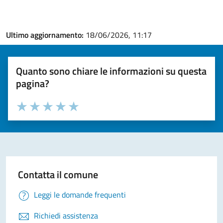
Ultimo aggiornamento:
18/06/2026, 11:17
Quanto sono chiare le informazioni su questa
pagina?
Valuta la chiarezza delle informazioni (da 1 a 5 stelle)
Seleziona il numero di stelle per valutare la chiarezza delle i
Valuta 1 stelle su 5
Valuta 2 stelle su 5
Valuta 3 stelle su 5
Valuta 4 stelle su 5
Valuta 5 stelle su 5
Contatta il comune
Leggi le domande frequenti
Richiedi assistenza