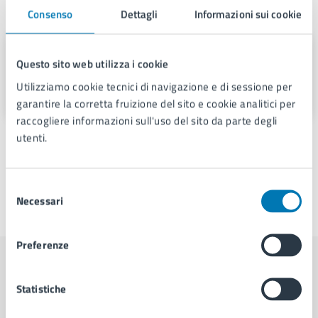
A cura di
Consenso
Dettagli
Informazioni sui cookie
Servizio Stampa e Web TV
Questo sito web utilizza i cookie
Piazza Municipio 22, 80133
Utilizziamo cookie tecnici di navigazione e di sessione per
garantire la corretta fruizione del sito e cookie analitici per
raccogliere informazioni sull'uso del sito da parte degli
utenti.
Selezione
Necessari
del
Ultimo aggiornamento:
28/03/2026, 16:37
consenso
Preferenze
Contenuti correlati
Statistiche