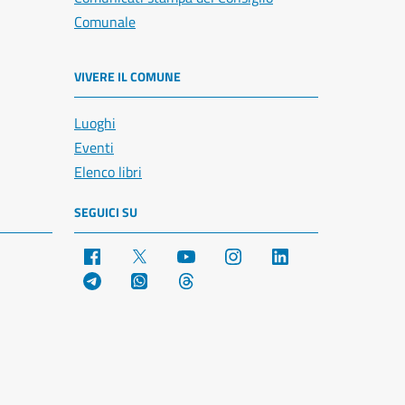
Comunale
VIVERE IL COMUNE
Luoghi
Eventi
Elenco libri
SEGUICI SU
Facebook
X
YouTube
Instagram
LinkedIn
Telegram
WhatsApp
Threads