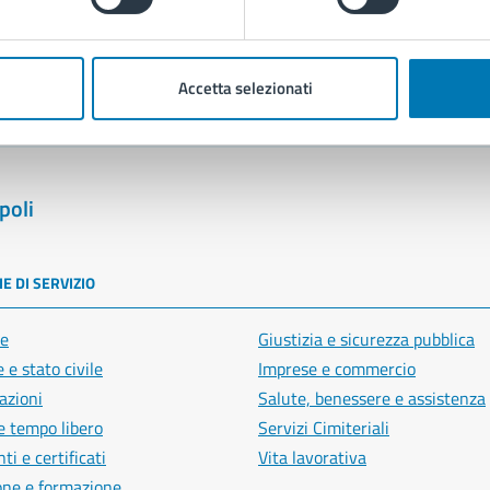
blemi in città
Segnala disservizio
Accetta selezionati
poli
E DI SERVIZIO
e
Giustizia e sicurezza pubblica
 e stato civile
Imprese e commercio
azioni
Salute, benessere e assistenza
e tempo libero
Servizi Cimiteriali
i e certificati
Vita lavorativa
one e formazione