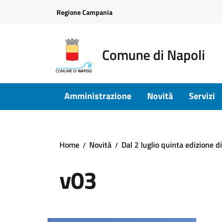
Vai ai contenuti
Vai al footer
Regione Campania
Comune di Napoli
Amministrazione
Novità
Servizi
Home
Novità
Dal 2 luglio quinta edizione d
v03