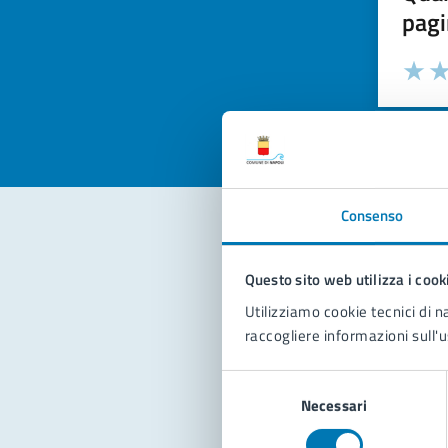
pagi
Valuta la
Selezi
Valuta 
Val
Consenso
Con
Questo sito web utilizza i cook
Utilizziamo cookie tecnici di n
raccogliere informazioni sull'u
Selezione
Necessari
del
consenso