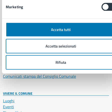
Giustizia e sicurezza pubblica
Marketing
Imprese e commercio
Salute, benessere e assistenza
Servizi Cimiteriali
Vita lavorativa
Accetta tutti
NOVITÀ
Accetta selezionati
Notizie
Avvisi
Rifiuta
Comunicati
Comunicati stampa della Giunta Comunale
Comunicati stampa del Consiglio Comunale
VIVERE IL COMUNE
Luoghi
Eventi