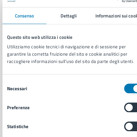
Aree amministrative
Consenso
Dettagli
Informazioni sui coo
Organi di governo
Municipalità
Uffici
Questo sito web utilizza i cookie
Enti e fondazioni
Politici
Utilizziamo cookie tecnici di navigazione e di sessione per
Personale amministrativo
garantire la corretta fruizione del sito e cookie analitici per
Documenti e dati
raccogliere informazioni sull'uso del sito da parte degli utenti.
Intranet, posta aziendale e protocollo
Selezione
Necessari
CATEGORIE DI SERVIZIO
del
consenso
Ambiente
Anagrafe e stato civile
Preferenze
Autorizzazioni
Cultura e tempo libero
Statistiche
Documenti e certificati
Educazione e formazione