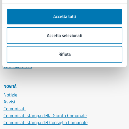
Anagrafe e stato civile
Autorizzazioni
Accetta tutti
Cultura e tempo libero
Documenti e certificati
Educazione e formazione
Accetta selezionati
Giustizia e sicurezza pubblica
Imprese e commercio
Salute, benessere e assistenza
Rifiuta
Servizi Cimiteriali
Vita lavorativa
NOVITÀ
Notizie
Avvisi
Comunicati
Comunicati stampa della Giunta Comunale
Comunicati stampa del Consiglio Comunale