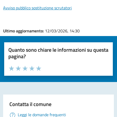
Avviso pubblico sostituzione scrutatori
Ultimo aggiornamento:
12/03/2026, 14:30
Quanto sono chiare le informazioni su questa
pagina?
Valuta la chiarezza delle informazioni (da 1 a 5 stelle)
Seleziona il numero di stelle per valutare la chiarezza delle i
Valuta 1 stelle su 5
Valuta 2 stelle su 5
Valuta 3 stelle su 5
Valuta 4 stelle su 5
Valuta 5 stelle su 5
Contatta il comune
Leggi le domande frequenti