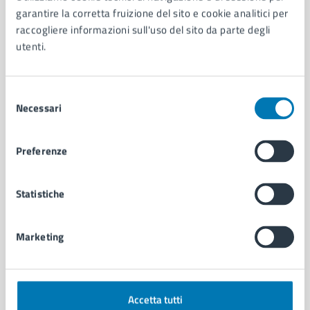
Aree amministrative
garantire la corretta fruizione del sito e cookie analitici per
Organi di governo
raccogliere informazioni sull'uso del sito da parte degli
Municipalità
utenti.
Uffici
Enti e fondazioni
Politici
Selezione
Personale amministrativo
Necessari
del
Documenti e dati
consenso
Intranet, posta aziendale e protocollo
Preferenze
CATEGORIE DI SERVIZIO
Statistiche
Ambiente
Anagrafe e stato civile
Marketing
Autorizzazioni
Cultura e tempo libero
Documenti e certificati
Educazione e formazione
Accetta tutti
Giustizia e sicurezza pubblica