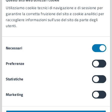
Utilizziamo cookie tecnici di navigazione e di sessione per
AMMINISTRAZIONE
garantire la corretta fruizione del sito e cookie analitici per
Aree amministrative
raccogliere informazioni sull'uso del sito da parte degli
Organi di governo
utenti.
Municipalità
Uffici
Selezione
Enti e fondazioni
Necessari
del
Politici
consenso
Personale amministrativo
Documenti e dati
Preferenze
Intranet, posta aziendale e protocollo
Statistiche
CATEGORIE DI SERVIZIO
Ambiente
Marketing
Anagrafe e stato civile
Autorizzazioni
Cultura e tempo libero