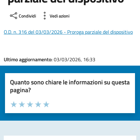
Condividi
Vedi azioni
O.D. n. 316 del 03/03/2026 - Proroga parziale del dispositivo
Ultimo aggiornamento:
03/03/2026, 16:33
Quanto sono chiare le informazioni su questa
pagina?
Valuta la chiarezza delle informazioni (da 1 a 5 stelle)
Seleziona il numero di stelle per valutare la chiarezza delle i
Valuta 1 stelle su 5
Valuta 2 stelle su 5
Valuta 3 stelle su 5
Valuta 4 stelle su 5
Valuta 5 stelle su 5