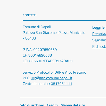
CONTATTI
Comune di Napoli
Leggi le
Palazzo San Giacomo, Piazza Municipio
Prenota
- 80133
Segnalaz
Richiest
P. IVA: 01207650639
CF: 80014890638
LEI: 8156007FF4DEB97ABA09
Servizio Protocollo, URP e Albo Pretorio
PEC:
urp@pec.comune.napoli.it
Centralino unico:
0817951111
Sito di archivio
Crediti
Mappa del sito