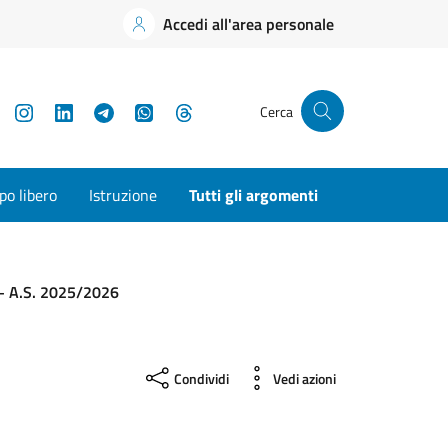
Accedi all'area personale
YouTube
Instagram
LinkedIn
Telegram
WhatsApp
Threads
Cerca
o libero
Istruzione
Tutti gli argomenti
o – A.S. 2025/2026
Condividi
Vedi azioni