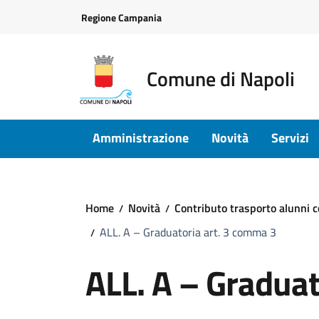
Vai ai contenuti
Vai al footer
Regione Campania
Comune di Napoli
Amministrazione
Novità
Servizi
Home
Novità
Contributo trasporto alunni 
ALL. A – Graduatoria art. 3 comma 3
ALL. A – Graduat