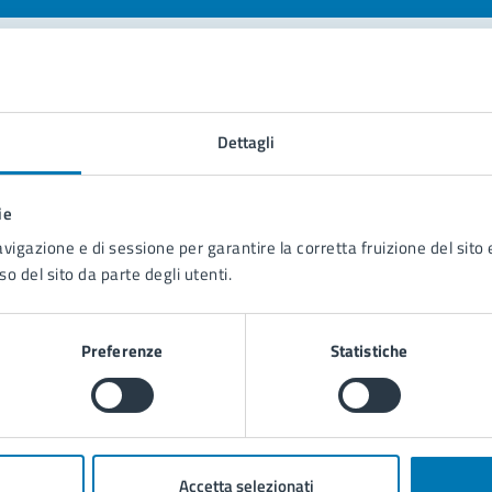
tatta il comune
Dettagli
Leggi le domande frequenti
Richiedi assistenza
ie
avigazione e di sessione per garantire la corretta fruizione del sito e
Prenota appuntamento
so del sito da parte degli utenti.
blemi in città
Preferenze
Statistiche
Segnala disservizio
Accetta selezionati