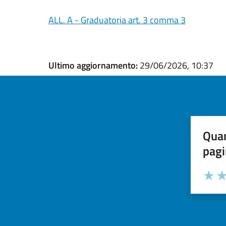
ALL. A - Graduatoria art. 3 comma 3
Ultimo aggiornamento:
29/06/2026, 10:37
Quan
pagi
Valuta la
Selezi
Valuta 
Val