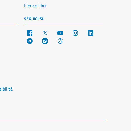
Elenco libri
SEGUICI SU
Facebook
X
YouTube
Instagram
LinkedIn
Telegram
WhatsApp
Threads
ibilità