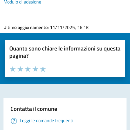
Modulo di adesione
Ultimo aggiornamento:
11/11/2025, 16:18
Quanto sono chiare le informazioni su questa
pagina?
Valuta la chiarezza delle informazioni (da 1 a 5 stelle)
Seleziona il numero di stelle per valutare la chiarezza delle i
Valuta 1 stelle su 5
Valuta 2 stelle su 5
Valuta 3 stelle su 5
Valuta 4 stelle su 5
Valuta 5 stelle su 5
Contatta il comune
Leggi le domande frequenti