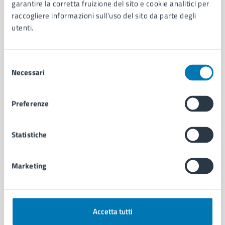
Organi di governo
garantire la corretta fruizione del sito e cookie analitici per
Municipalità
raccogliere informazioni sull'uso del sito da parte degli
Uffici
utenti.
Enti e fondazioni
Politici
Selezione
Personale amministrativo
Necessari
del
Documenti e dati
consenso
Intranet, posta aziendale e protocollo
Preferenze
CATEGORIE DI SERVIZIO
Statistiche
Ambiente
Anagrafe e stato civile
Autorizzazioni
Marketing
Cultura e tempo libero
Documenti e certificati
Educazione e formazione
Giustizia e sicurezza pubblica
Accetta tutti
Imprese e commercio