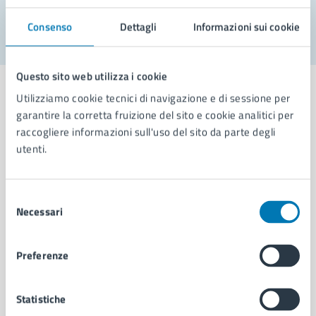
Segnala disservizio
Consenso
Dettagli
Informazioni sui cookie
Questo sito web utilizza i cookie
Utilizziamo cookie tecnici di navigazione e di sessione per
garantire la corretta fruizione del sito e cookie analitici per
raccogliere informazioni sull'uso del sito da parte degli
Comune di Napoli
utenti.
AMMINISTRAZIONE
Selezione
Aree amministrative
Necessari
del
Organi di governo
consenso
Municipalità
Preferenze
Uffici
Enti e fondazioni
Politici
Statistiche
Personale amministrativo