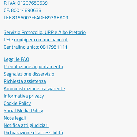
P. IVA: 01207650639
CF: 80014890638
LEI: 8156007FF4DEB97ABA09
Servizio Protocollo, URP e Albo Pretorio
PEC:
urp@pec.comune.napoli.it
Centralino unico:
0817951111
Leggi le FAQ
Prenotazione appuntamento
Segnalazione disservizio
Richiesta assistenza
Amministrazione trasparente
Informativa privacy
Cookie Policy
Social Media Policy
Note legali
Notifica atti giudiziari
Dichiarazione di accessibilità