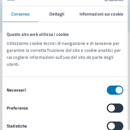
Segnala disservizio
Consenso
Dettagli
Informazioni sui cookie
Questo sito web utilizza i cookie
Utilizziamo cookie tecnici di navigazione e di sessione per
garantire la corretta fruizione del sito e cookie analitici per
raccogliere informazioni sull'uso del sito da parte degli
Comune di Napoli
utenti.
AMMINISTRAZIONE
Selezione
Necessari
Aree amministrative
del
Organi di governo
consenso
Municipalità
Preferenze
Uffici
Enti e fondazioni
Politici
Statistiche