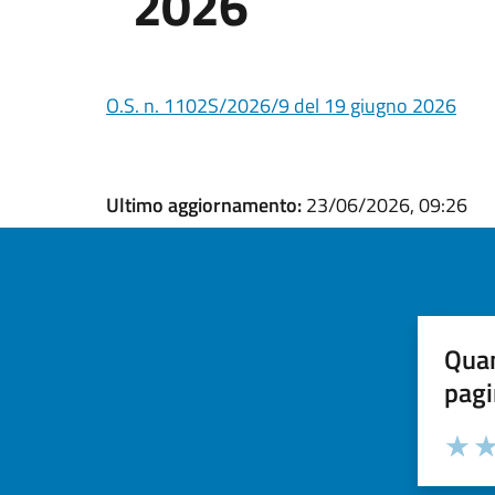
2026
O.S. n. 1102S/2026/9 del 19 giugno 2026
Ultimo aggiornamento:
23/06/2026, 09:26
Quan
pagi
Valuta la
Selezi
Valuta 
Val