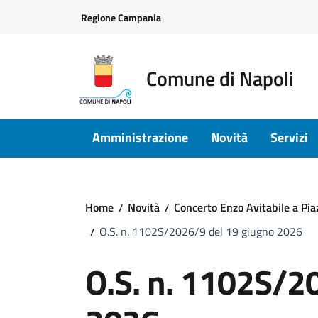
Vai ai contenuti
Vai al footer
Regione Campania
Comune di Napoli
Amministrazione
Novità
Servizi
Home
Novità
Concerto Enzo Avitabile a Pia
O.S. n. 1102S/2026/9 del 19 giugno 2026
O.S. n. 1102S/2