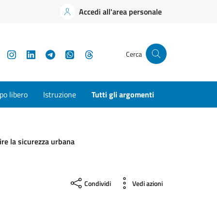
Accedi all'area personale
YouTube
Instagram
LinkedIn
Telegram
WhatsApp
Threads
Cerca
o libero
Istruzione
Tutti gli argomenti
ire la sicurezza urbana
Condividi
Vedi azioni