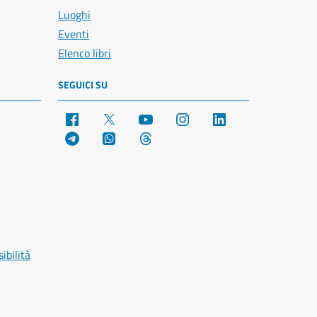
Luoghi
Eventi
Elenco libri
SEGUICI SU
Facebook
X
YouTube
Instagram
LinkedIn
Telegram
WhatsApp
Threads
ibilità