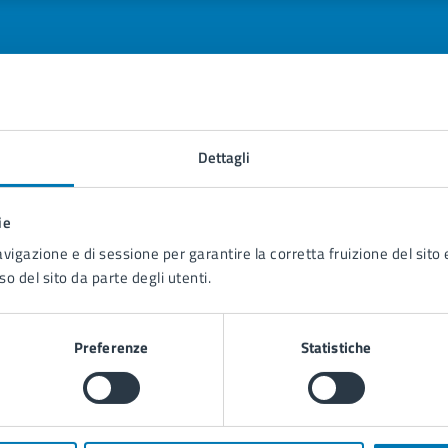
tatta il comune
Dettagli
Leggi le domande frequenti
ie
Richiedi assistenza
avigazione e di sessione per garantire la corretta fruizione del sito e
so del sito da parte degli utenti.
Prenota appuntamento
blemi in città
Preferenze
Statistiche
Segnala disservizio