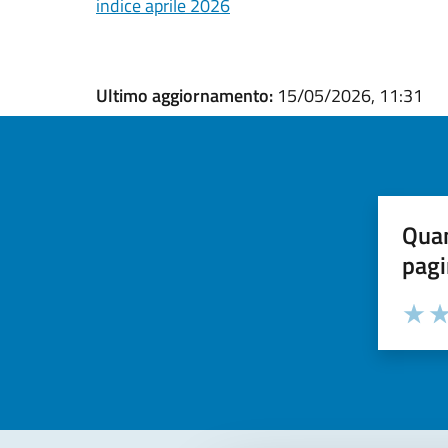
indice aprile 2026
Ultimo aggiornamento:
15/05/2026, 11:31
Quan
pagi
Valuta la
Selezi
Valuta 
Val