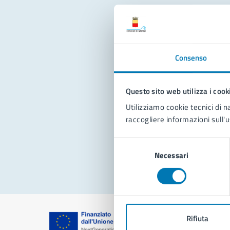
Con
Consenso
Questo sito web utilizza i cook
Utilizziamo cookie tecnici di n
raccogliere informazioni sull'u
Pro
Selezione
Necessari
del
consenso
Rifiuta
Comune di Na