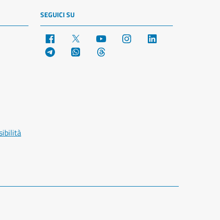
SEGUICI SU
Facebook
X
YouTube
Instagram
LinkedIn
Telegram
WhatsApp
Threads
ibilità