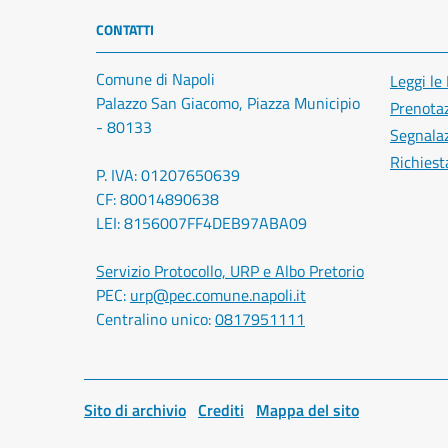
CONTATTI
Comune di Napoli
Leggi le
Palazzo San Giacomo, Piazza Municipio
Prenota
- 80133
Segnalaz
Richiest
P. IVA: 01207650639
CF: 80014890638
LEI: 8156007FF4DEB97ABA09
Servizio Protocollo, URP e Albo Pretorio
PEC:
urp@pec.comune.napoli.it
Centralino unico:
0817951111
Sito di archivio
Crediti
Mappa del sito