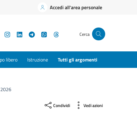
Accedi all'area personale
YouTube
Instagram
LinkedIn
Telegram
WhatsApp
Threads
Cerca
o libero
Istruzione
Tutti gli argomenti
e 2026
Condividi
Vedi azioni