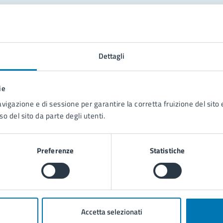
tatta il comune
Leggi le domande frequenti
Dettagli
Richiedi assistenza
ie
Prenota appuntamento
avigazione e di sessione per garantire la corretta fruizione del sito e
so del sito da parte degli utenti.
blemi in città
Segnala disservizio
Preferenze
Statistiche
Accetta selezionati
poli