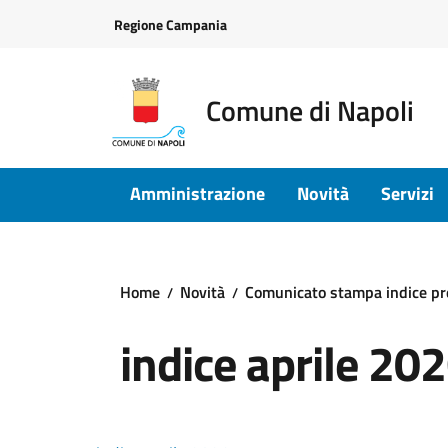
Vai ai contenuti
Vai al footer
Regione Campania
Comune di Napoli
Amministrazione
Novità
Servizi
Home
Novità
Comunicato stampa indice pre
indice aprile 20