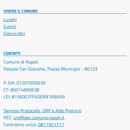
VIVERE IL COMUNE
Luoghi
Eventi
Elenco libri
CONTATTI
Comune di Napoli
Palazzo San Giacomo, Piazza Municipio - 80133
P. IVA: 01207650639
CF: 80014890638
LEI: 8156007FF4DEB97ABA09
Servizio Protocollo, URP e Albo Pretorio
PEC:
urp@pec.comune.napoli.it
Centralino unico:
0817951111