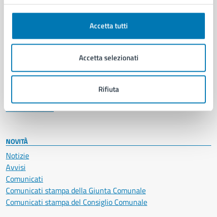
Anagrafe e stato civile
Autorizzazioni
Accetta tutti
Cultura e tempo libero
Documenti e certificati
Educazione e formazione
Accetta selezionati
Giustizia e sicurezza pubblica
Imprese e commercio
Salute, benessere e assistenza
Rifiuta
Servizi Cimiteriali
Vita lavorativa
NOVITÀ
Notizie
Avvisi
Comunicati
Comunicati stampa della Giunta Comunale
Comunicati stampa del Consiglio Comunale