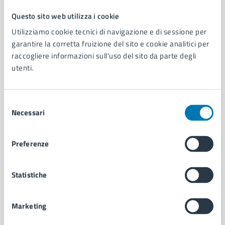
Questo sito web utilizza i cookie
Comune di Napoli
Utilizziamo cookie tecnici di navigazione e di sessione per
garantire la corretta fruizione del sito e cookie analitici per
raccogliere informazioni sull'uso del sito da parte degli
AMMINISTRAZIONE
utenti.
Aree amministrative
Organi di governo
Municipalità
Selezione
Uffici
Necessari
del
Enti e fondazioni
consenso
Politici
Personale amministrativo
Preferenze
Documenti e dati
Intranet, posta aziendale e protocollo
Statistiche
CATEGORIE DI SERVIZIO
Marketing
Ambiente