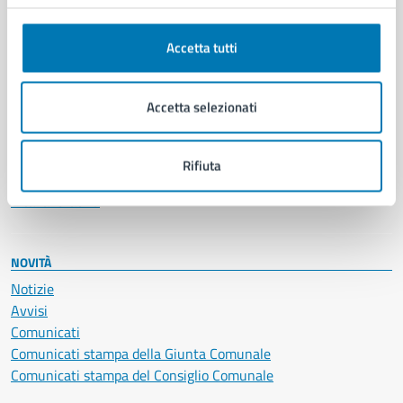
Anagrafe e stato civile
Autorizzazioni
Accetta tutti
Cultura e tempo libero
Documenti e certificati
Educazione e formazione
Accetta selezionati
Giustizia e sicurezza pubblica
Imprese e commercio
Salute, benessere e assistenza
Rifiuta
Servizi Cimiteriali
Vita lavorativa
NOVITÀ
Notizie
Avvisi
Comunicati
Comunicati stampa della Giunta Comunale
Comunicati stampa del Consiglio Comunale