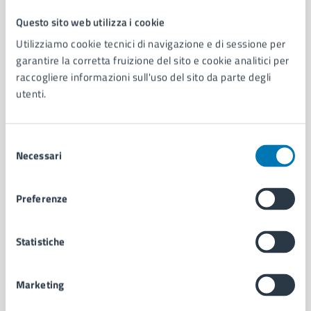
Questo sito web utilizza i cookie
Comune di Napoli
Utilizziamo cookie tecnici di navigazione e di sessione per
garantire la corretta fruizione del sito e cookie analitici per
raccogliere informazioni sull'uso del sito da parte degli
AMMINISTRAZIONE
utenti.
Aree amministrative
Organi di governo
Municipalità
Selezione
Uffici
Necessari
del
Enti e fondazioni
consenso
Politici
Personale amministrativo
Preferenze
Documenti e dati
Intranet, posta aziendale e protocollo
Statistiche
CATEGORIE DI SERVIZIO
Marketing
Ambiente