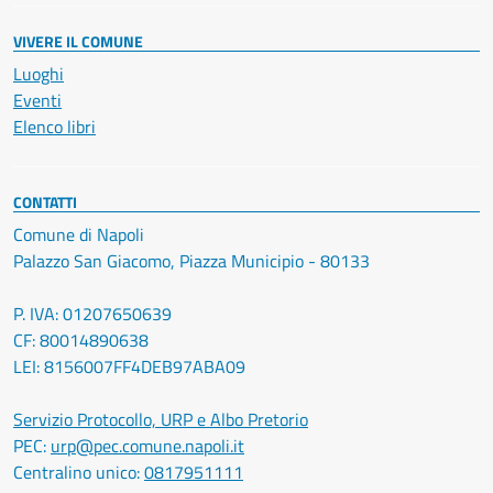
VIVERE IL COMUNE
Luoghi
Eventi
Elenco libri
CONTATTI
Comune di Napoli
Palazzo San Giacomo, Piazza Municipio - 80133
P. IVA: 01207650639
CF: 80014890638
LEI: 8156007FF4DEB97ABA09
Servizio Protocollo, URP e Albo Pretorio
PEC:
urp@pec.comune.napoli.it
Centralino unico:
0817951111