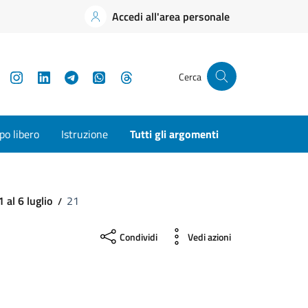
Accedi all'area personale
YouTube
Instagram
LinkedIn
Telegram
WhatsApp
Threads
Cerca
o libero
Istruzione
Tutti gli argomenti
 al 6 luglio
21
Condividi
Vedi azioni