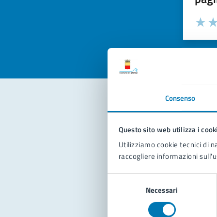
Valuta la
Selezi
Valuta 
Val
Consenso
Con
Questo sito web utilizza i cook
Utilizziamo cookie tecnici di n
raccogliere informazioni sull'u
Selezione
Necessari
del
consenso
Pro