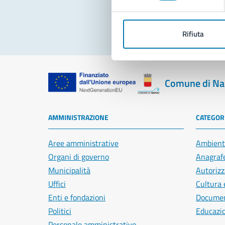
Rifiuta
Comune di Na
AMMINISTRAZIONE
CATEGORI
Aree amministrative
Ambient
Organi di governo
Anagrafe
Municipalità
Autorizz
Uffici
Cultura 
Enti e fondazioni
Document
Politici
Educazi
Personale amministrativo