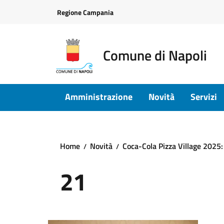
Vai ai contenuti
Vai al footer
Regione Campania
Comune di Napoli
Amministrazione
Novità
Servizi
Home
Novità
Coca-Cola Pizza Village 2025: 
21