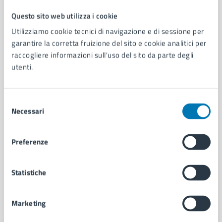
Questo sito web utilizza i cookie
Comune di Napoli
Utilizziamo cookie tecnici di navigazione e di sessione per
garantire la corretta fruizione del sito e cookie analitici per
raccogliere informazioni sull'uso del sito da parte degli
AMMINISTRAZIONE
utenti.
Aree amministrative
Organi di governo
Municipalità
Selezione
Uffici
Necessari
del
Enti e fondazioni
consenso
Politici
Personale amministrativo
Preferenze
Documenti e dati
Intranet, posta aziendale e protocollo
Statistiche
CATEGORIE DI SERVIZIO
Marketing
Ambiente