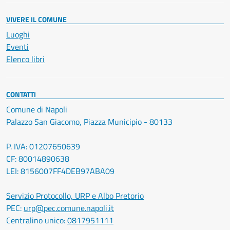
VIVERE IL COMUNE
Luoghi
Eventi
Elenco libri
CONTATTI
Comune di Napoli
Palazzo San Giacomo, Piazza Municipio - 80133
P. IVA: 01207650639
CF: 80014890638
LEI: 8156007FF4DEB97ABA09
Servizio Protocollo, URP e Albo Pretorio
PEC:
urp@pec.comune.napoli.it
Centralino unico:
0817951111