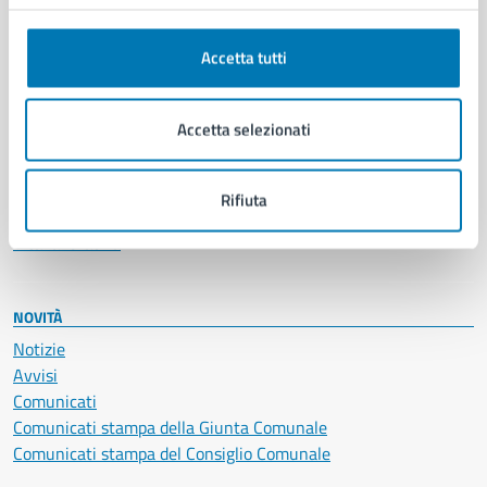
Anagrafe e stato civile
Autorizzazioni
Accetta tutti
Cultura e tempo libero
Documenti e certificati
Educazione e formazione
Accetta selezionati
Giustizia e sicurezza pubblica
Imprese e commercio
Salute, benessere e assistenza
Rifiuta
Servizi Cimiteriali
Vita lavorativa
NOVITÀ
Notizie
Avvisi
Comunicati
Comunicati stampa della Giunta Comunale
Comunicati stampa del Consiglio Comunale