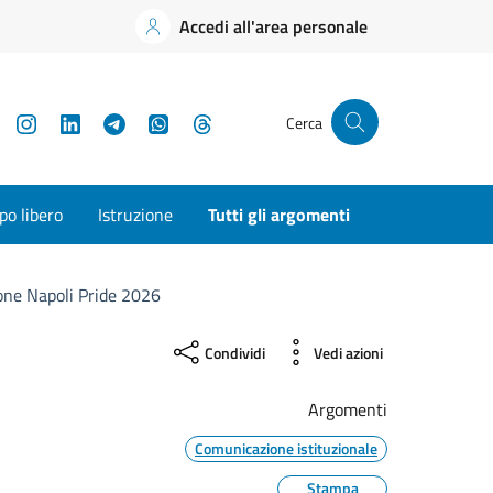
Accedi all'area personale
YouTube
Instagram
LinkedIn
Telegram
WhatsApp
Threads
Cerca
o libero
Istruzione
Tutti gli argomenti
ione Napoli Pride 2026
Condividi
Vedi azioni
Argomenti
Comunicazione istituzionale
Stampa