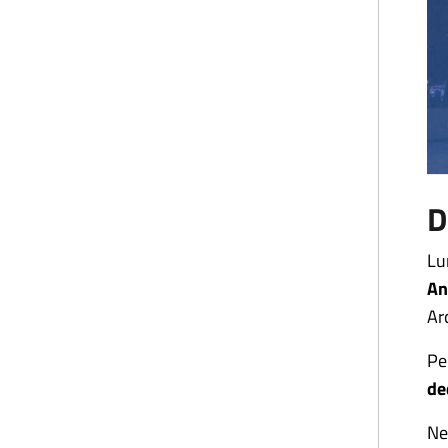
D
Lu
An
Ar
Pe
de
Ne