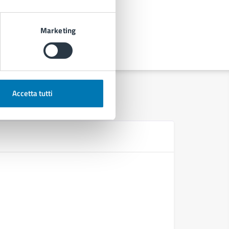
Marketing
Accetta tutti
D
Ordinanza
Ordinanza
Ordinanza
Decreto S