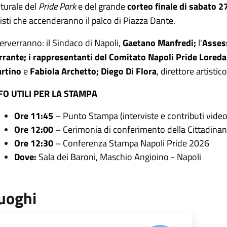
lturale del
Pride Park
e del grande
corteo finale di sabato 
tisti che accenderanno il palco di Piazza Dante.
terverranno: il Sindaco di Napoli,
Gaetano Manfredi;
l'
Asses
rrante; i rappresentanti del Comitato Napoli Pride Lored
rtino
e
Fabiola Archetto; Diego Di Flora
, direttore artistic
FO UTILI PER LA STAMPA
Ore 11:45
– Punto Stampa (interviste e contributi video
Ore 12:00
– Cerimonia di conferimento della Cittadinanz
Ore 12:30
– Conferenza Stampa Napoli Pride 2026
Dove:
Sala dei Baroni, Maschio Angioino - Napoli
uoghi