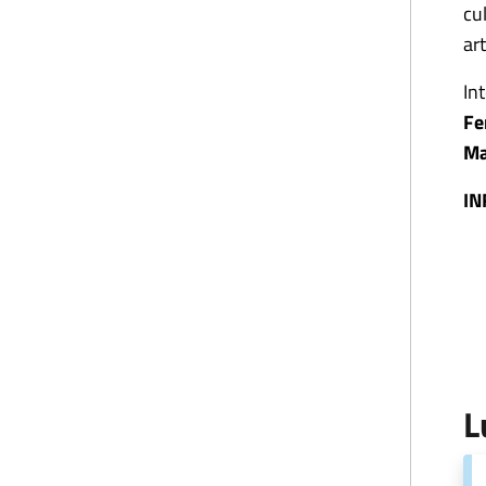
cu
ar
In
Fe
Ma
IN
L