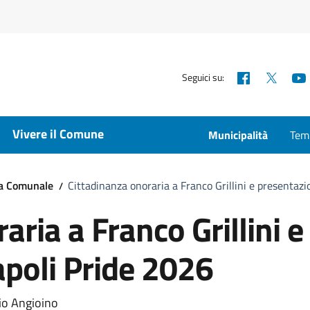
Facebook
X
Seguici su:
Vivere il Comune
Municipalità
Temp
ta Comunale
Cittadinanza onoraria a Franco Grillini e presentaz
aria a Franco Grillini e
poli Pride 2026
a
io Angioino