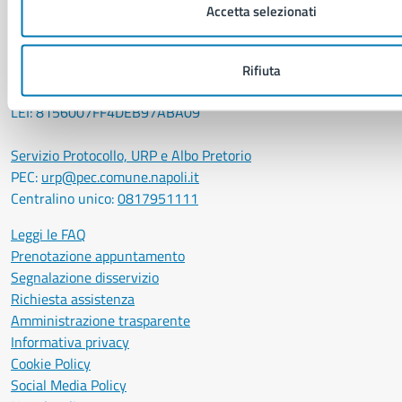
Comune di Napoli
Accetta selezionati
Palazzo San Giacomo, Piazza Municipio - 80133
P. IVA: 01207650639
Rifiuta
CF: 80014890638
LEI: 8156007FF4DEB97ABA09
Servizio Protocollo, URP e Albo Pretorio
PEC:
urp@pec.comune.napoli.it
Centralino unico:
0817951111
Leggi le FAQ
Prenotazione appuntamento
Segnalazione disservizio
Richiesta assistenza
Amministrazione trasparente
Informativa privacy
Cookie Policy
Social Media Policy