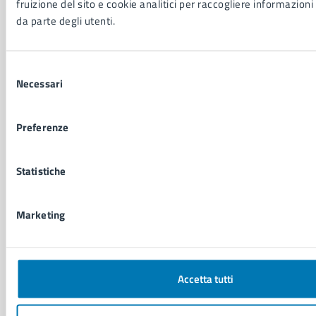
fruizione del sito e cookie analitici per raccogliere informazioni 
Vita lavorativa
da parte degli utenti.
NOVITÀ
Selezione
Notizie
Necessari
del
Avvisi
consenso
Comunicati
Preferenze
Comunicati stampa della Giunta Comunale
Comunicati stampa del Consiglio Comunale
Statistiche
VIVERE IL COMUNE
Marketing
Luoghi
Eventi
Elenco libri
Accetta tutti
CONTATTI