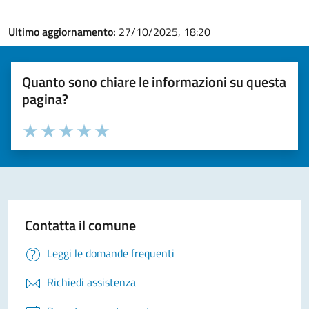
Ultimo aggiornamento:
27/10/2025, 18:20
Quanto sono chiare le informazioni su questa
pagina?
Valuta la chiarezza delle informazioni (da 1 a 5 stelle)
Seleziona il numero di stelle per valutare la chiarezza delle i
Valuta 1 stelle su 5
Valuta 2 stelle su 5
Valuta 3 stelle su 5
Valuta 4 stelle su 5
Valuta 5 stelle su 5
Contatta il comune
Leggi le domande frequenti
Richiedi assistenza