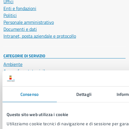
Uffici
Enti e fondazioni
Politici
Personale amministrativo
Documenti e dati
Intranet, posta aziendale e protocollo
CATEGORIE DI SERVIZIO
Ambiente
Anagrafe e stato civile
Autorizzazioni
Cultura e tempo libero
Documenti e certificati
Consenso
Dettagli
Inform
Educazione e formazione
Giustizia e sicurezza pubblica
Imprese e commercio
Questo sito web utilizza i cookie
Salute, benessere e assistenza
Utilizziamo cookie tecnici di navigazione e di sessione per garan
Servizi Cimiteriali