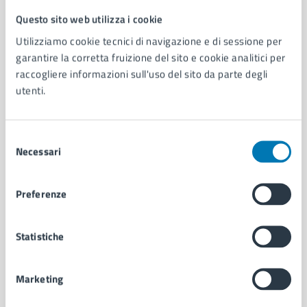
Questo sito web utilizza i cookie
Comune di Napoli
Utilizziamo cookie tecnici di navigazione e di sessione per
garantire la corretta fruizione del sito e cookie analitici per
AMMINISTRAZIONE
raccogliere informazioni sull'uso del sito da parte degli
utenti.
Aree amministrative
Organi di governo
Municipalità
Selezione
Uffici
Necessari
del
Enti e fondazioni
consenso
Politici
Personale amministrativo
Preferenze
Documenti e dati
Intranet, posta aziendale e protocollo
Statistiche
CATEGORIE DI SERVIZIO
Marketing
Ambiente