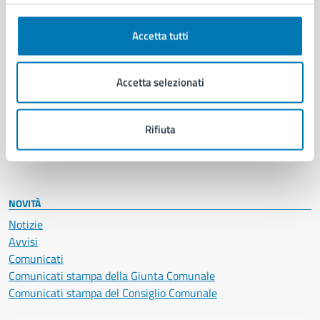
Anagrafe e stato civile
Autorizzazioni
Cultura e tempo libero
Accetta tutti
Documenti e certificati
Educazione e formazione
Accetta selezionati
Giustizia e sicurezza pubblica
Imprese e commercio
Salute, benessere e assistenza
Rifiuta
Servizi Cimiteriali
Vita lavorativa
NOVITÀ
Notizie
Avvisi
Comunicati
Comunicati stampa della Giunta Comunale
Comunicati stampa del Consiglio Comunale