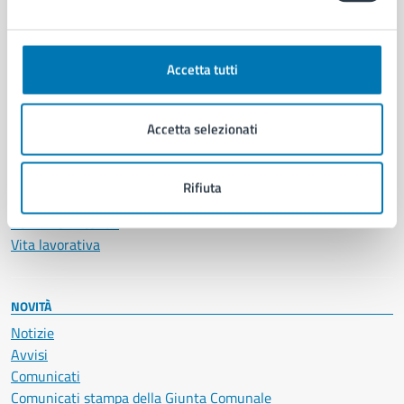
CATEGORIE DI SERVIZIO
Ambiente
Anagrafe e stato civile
Accetta tutti
Autorizzazioni
Cultura e tempo libero
Documenti e certificati
Accetta selezionati
Educazione e formazione
Giustizia e sicurezza pubblica
Imprese e commercio
Rifiuta
Salute, benessere e assistenza
Servizi Cimiteriali
Vita lavorativa
NOVITÀ
Notizie
Avvisi
Comunicati
Comunicati stampa della Giunta Comunale