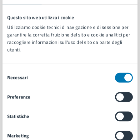
Questo sito web utilizza i cookie
Utilizziamo cookie tecnici di navigazione e di sessione per
Comune di Napoli
garantire la corretta fruizione del sito e cookie analitici per
raccogliere informazioni sull'uso del sito da parte degli
utenti.
AMMINISTRAZIONE
Aree amministrative
Organi di governo
Selezione
Municipalità
Necessari
del
Uffici
consenso
Enti e fondazioni
Politici
Preferenze
Personale amministrativo
Documenti e dati
Statistiche
Intranet, posta aziendale e protocollo
Marketing