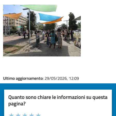
Ultimo aggiornamento:
29/05/2026, 12:09
Quanto sono chiare le informazioni su questa
pagina?
Valuta la chiarezza delle informazioni (da 1 a 5 stelle)
Seleziona il numero di stelle per valutare la chiarezza delle i