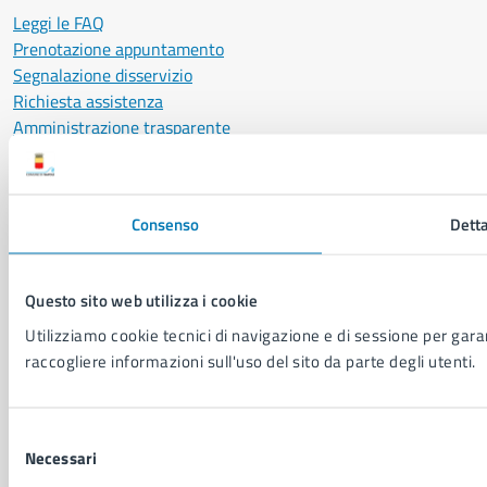
Leggi le FAQ
Prenotazione appuntamento
Segnalazione disservizio
Richiesta assistenza
Amministrazione trasparente
Informativa privacy
Cookie Policy
Social Media Policy
Consenso
Detta
Note legali
Notifica atti giudiziari
Dichiarazione di accessibilità
Questo sito web utilizza i cookie
Segnalazione problemi di accessibilità
Utilizziamo cookie tecnici di navigazione e di sessione per garant
Piano di miglioramento del sito
raccogliere informazioni sull'uso del sito da parte degli utenti.
SEGUICI SU
Selezione
Facebook
X
YouTube
Instagram
LinkedIn
Telegram
WhatsApp
Threa
Necessari
del