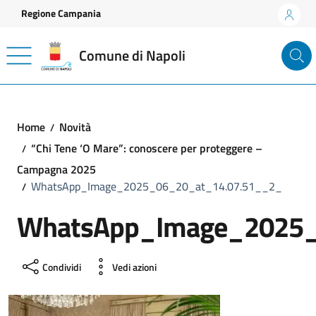
Vai ai contenuti
Vai al footer
Regione Campania
Comune di Napoli
Home
Novità
“Chi Tene ‘O Mare”: conoscere per proteggere –
Campagna 2025
WhatsApp_Image_2025_06_20_at_14.07.51__2_
WhatsApp_Image_2025_
Condividi
Vedi azioni