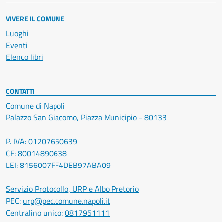
VIVERE IL COMUNE
Luoghi
Eventi
Elenco libri
CONTATTI
Comune di Napoli
Palazzo San Giacomo, Piazza Municipio - 80133
P. IVA: 01207650639
CF: 80014890638
LEI: 8156007FF4DEB97ABA09
Servizio Protocollo, URP e Albo Pretorio
PEC:
urp@pec.comune.napoli.it
Centralino unico:
0817951111