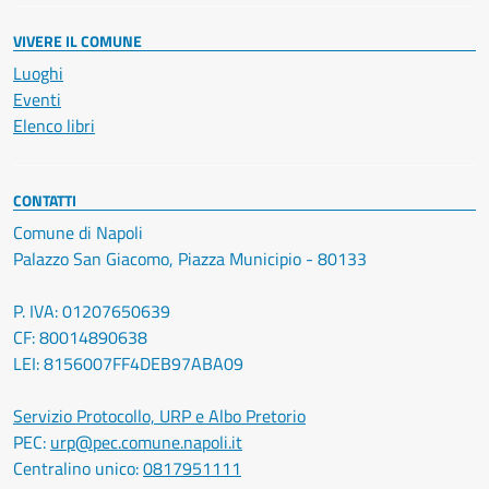
VIVERE IL COMUNE
Luoghi
Eventi
Elenco libri
CONTATTI
Comune di Napoli
Palazzo San Giacomo, Piazza Municipio - 80133
P. IVA: 01207650639
CF: 80014890638
LEI: 8156007FF4DEB97ABA09
Servizio Protocollo, URP e Albo Pretorio
PEC:
urp@pec.comune.napoli.it
Centralino unico:
0817951111