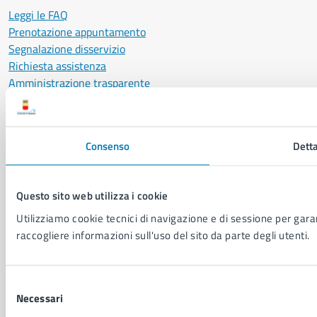
Leggi le FAQ
Prenotazione appuntamento
Segnalazione disservizio
Richiesta assistenza
Amministrazione trasparente
Informativa privacy
Cookie Policy
Social Media Policy
Consenso
Detta
Note legali
Notifica atti giudiziari
Dichiarazione di accessibilità
Questo sito web utilizza i cookie
Segnalazione problemi di accessibilità
Utilizziamo cookie tecnici di navigazione e di sessione per garant
Piano di miglioramento del sito
raccogliere informazioni sull'uso del sito da parte degli utenti.
SEGUICI SU
Selezione
Facebook
X
YouTube
Instagram
LinkedIn
Telegram
WhatsApp
Threa
Necessari
del