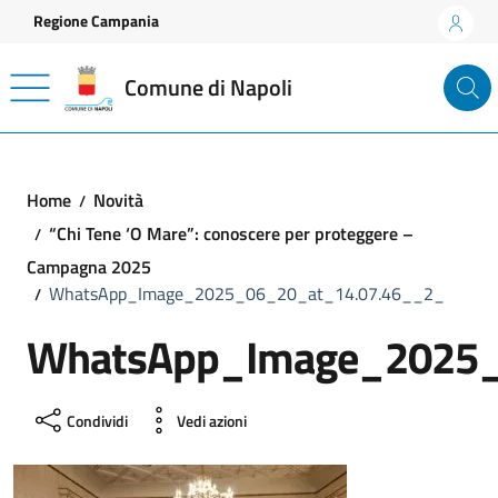
Vai ai contenuti
Vai al footer
Regione Campania
Comune di Napoli
Home
Novità
“Chi Tene ‘O Mare”: conoscere per proteggere –
Campagna 2025
WhatsApp_Image_2025_06_20_at_14.07.46__2_
WhatsApp_Image_2025_
Condividi
Vedi azioni