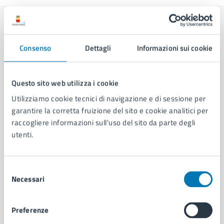
Contenuti correlati
Consenso
Dettagli
Informazioni sui cookie
Documenti
Questo sito web utilizza i cookie
Utilizziamo cookie tecnici di navigazione e di sessione per
Ordinanza Dirigenziale n. 514 del 01/04/2026
garantire la corretta fruizione del sito e cookie analitici per
raccogliere informazioni sull'uso del sito da parte degli
utenti.
Selezione
Necessari
del
consenso
Preferenze