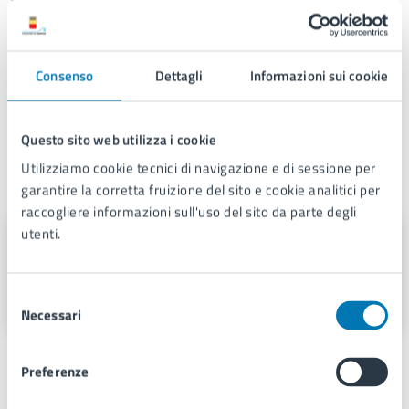
Video
Consenso
Dettagli
Informazioni sui cookie
//www.youtube.com/embed/OjM5A-7dpyI
Questo sito web utilizza i cookie
Utilizziamo cookie tecnici di navigazione e di sessione per
A cura di
garantire la corretta fruizione del sito e cookie analitici per
raccogliere informazioni sull'uso del sito da parte degli
utenti.
Servizio Comunicazione
Istituzionale e Portale Web
Selezione
Piazza Municipio 22, 80133
Necessari
del
consenso
Preferenze