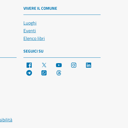
VIVERE IL COMUNE
Luoghi
Eventi
Elenco libri
SEGUICI SU
Facebook
X
YouTube
Instagram
LinkedIn
Telegram
WhatsApp
Threads
ibilità