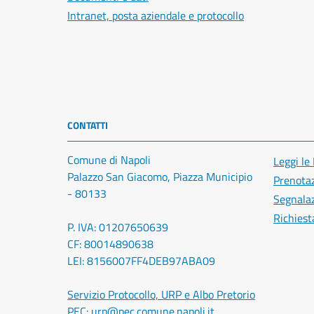
Intranet, posta aziendale e protocollo
CONTATTI
Comune di Napoli
Leggi le
Palazzo San Giacomo, Piazza Municipio
Prenota
- 80133
Segnalaz
Richiest
P. IVA: 01207650639
CF: 80014890638
LEI: 8156007FF4DEB97ABA09
Servizio Protocollo, URP e Albo Pretorio
PEC:
urp@pec.comune.napoli.it