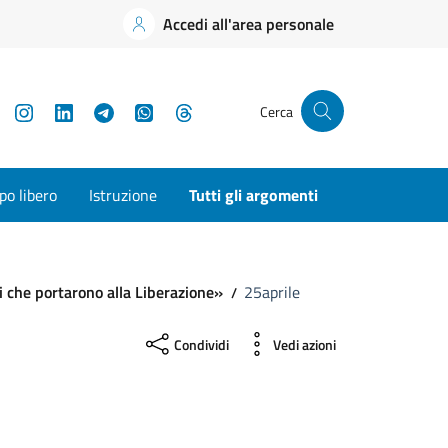
Accedi all'area personale
YouTube
Instagram
LinkedIn
Telegram
WhatsApp
Threads
Cerca
o libero
Istruzione
Tutti gli argomenti
ori che portarono alla Liberazione»
25aprile
Condividi
Vedi azioni