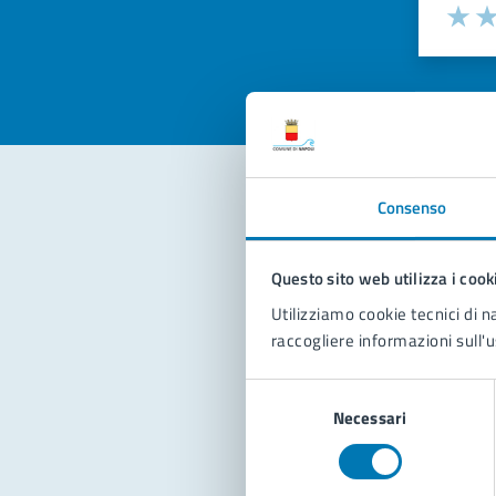
Valuta la
Selezi
Valuta 
Val
Consenso
Con
Questo sito web utilizza i cook
Utilizziamo cookie tecnici di n
raccogliere informazioni sull'u
Selezione
Necessari
del
Pro
consenso