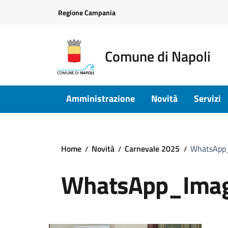
Vai ai contenuti
Vai al footer
Regione Campania
Comune di Napoli
Amministrazione
Novità
Servizi
Home
Novità
Carnevale 2025
WhatsApp
WhatsApp_Ima