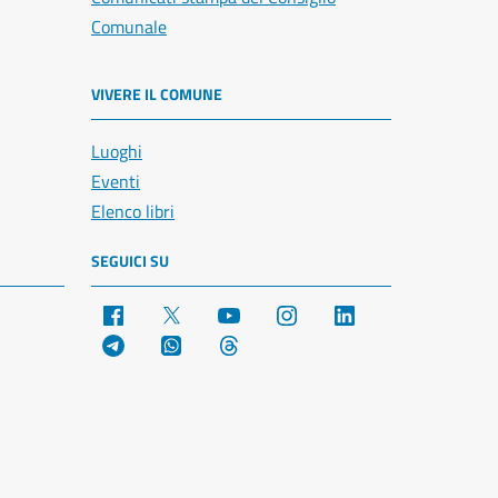
Comunale
VIVERE IL COMUNE
Luoghi
Eventi
Elenco libri
SEGUICI SU
Facebook
X
YouTube
Instagram
LinkedIn
Telegram
WhatsApp
Threads