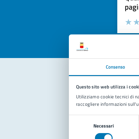
pagi
Valuta la
Selezi
Valuta 
Val
Consenso
Con
Questo sito web utilizza i cook
Utilizziamo cookie tecnici di n
raccogliere informazioni sull'u
Selezione
Necessari
del
consenso