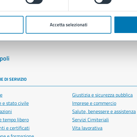
blemi in città
Segnala disservizio
Accetta selezionati
poli
E DI SERVIZIO
e
Giustizia e sicurezza pubblica
 e stato civile
Imprese e commercio
azioni
Salute, benessere e assistenza
e tempo libero
Servizi Cimiteriali
i e certificati
Vita lavorativa
one e formazione