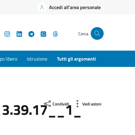
Accedi all'area personale
YouTube
Instagram
LinkedIn
Telegram
WhatsApp
Threads
Cerca
o libero
Istruzione
Tutti gli argomenti
3.39.17__1_
Condividi
Vedi azioni