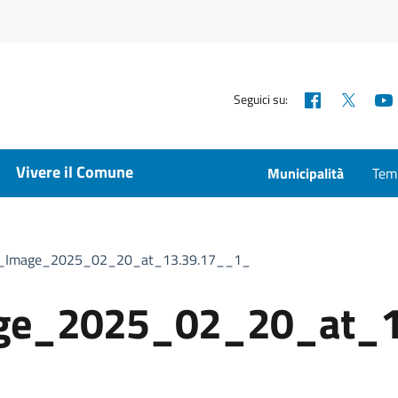
Facebook
X
Seguici su:
Vivere il Comune
Municipalità
Temp
_Image_2025_02_20_at_13.39.17__1_
ge_2025_02_20_at_1