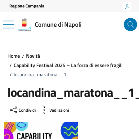
Vai ai contenuti
Vai al footer
Regione Campania
Comune di Napoli
Home
Novità
Capability Festival 2025 – La forza di essere fragili
locandina_maratona__1_
locandina_maratona__1
Condividi
Vedi azioni