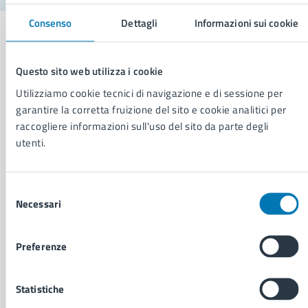
Consenso
Dettagli
Informazioni sui cookie
Questo sito web utilizza i cookie
Comune di Napoli
Utilizziamo cookie tecnici di navigazione e di sessione per
garantire la corretta fruizione del sito e cookie analitici per
raccogliere informazioni sull'uso del sito da parte degli
AMMINISTRAZIONE
utenti.
Aree amministrative
Organi di governo
Municipalità
Selezione
Uffici
Necessari
del
Enti e fondazioni
consenso
Politici
Preferenze
Personale amministrativo
Documenti e dati
Intranet, posta aziendale e protocollo
Statistiche