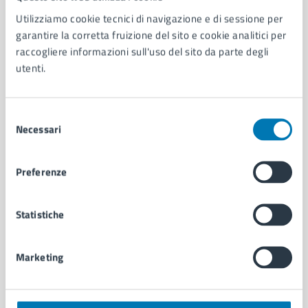
Utilizziamo cookie tecnici di navigazione e di sessione per
AMMINISTRAZIONE
garantire la corretta fruizione del sito e cookie analitici per
Aree amministrative
raccogliere informazioni sull'uso del sito da parte degli
Organi di governo
utenti.
Municipalità
Uffici
Enti e fondazioni
Selezione
Necessari
Politici
del
Personale amministrativo
consenso
Documenti e dati
Preferenze
Intranet, posta aziendale e protocollo
Statistiche
CATEGORIE DI SERVIZIO
Ambiente
Marketing
Anagrafe e stato civile
Autorizzazioni
Cultura e tempo libero