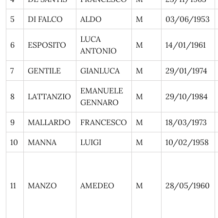
5
DI FALCO
ALDO
M
03/06/1953
LUCA
6
ESPOSITO
M
14/01/1961
ANTONIO
7
GENTILE
GIANLUCA
M
29/01/1974
EMANUELE
8
LATTANZIO
M
29/10/1984
GENNARO
9
MALLARDO
FRANCESCO
M
18/03/1973
10
MANNA
LUIGI
M
10/02/1958
11
MANZO
AMEDEO
M
28/05/1960