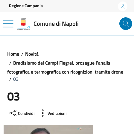
Vai ai contenuti
Vai al footer
Regione Campania
Comune di Napoli
Home
Novità
Bradisismo dei Campi Flegrei, prosegue l’analisi
fotografica e termografica con ricognizioni tramite drone
03
03
Condividi
Vedi azioni