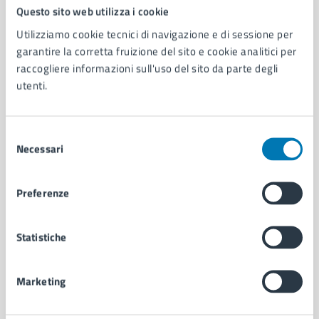
Comune di Napoli
Questo sito web utilizza i cookie
Utilizziamo cookie tecnici di navigazione e di sessione per
garantire la corretta fruizione del sito e cookie analitici per
AMMINISTRAZIONE
raccogliere informazioni sull'uso del sito da parte degli
Aree amministrative
utenti.
Organi di governo
Municipalità
Uffici
Selezione
Enti e fondazioni
Necessari
del
Politici
consenso
Personale amministrativo
Preferenze
Documenti e dati
Intranet, posta aziendale e protocollo
Statistiche
CATEGORIE DI SERVIZIO
Marketing
Ambiente
Anagrafe e stato civile