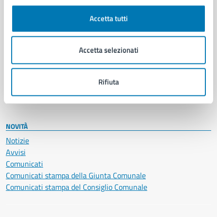
Autorizzazioni
Cultura e tempo libero
Accetta tutti
Documenti e certificati
Educazione e formazione
Giustizia e sicurezza pubblica
Accetta selezionati
Imprese e commercio
Salute, benessere e assistenza
Servizi Cimiteriali
Rifiuta
Vita lavorativa
NOVITÀ
Notizie
Avvisi
Comunicati
Comunicati stampa della Giunta Comunale
Comunicati stampa del Consiglio Comunale