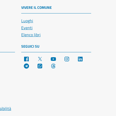
VIVERE IL COMUNE
Luoghi
Eventi
Elenco libri
SEGUICI SU
Facebook
X
YouTube
Instagram
LinkedIn
Telegram
WhatsApp
Threads
ibilità