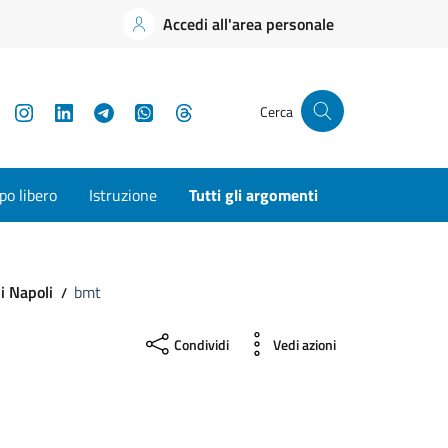
Accedi all'area personale
YouTube
Instagram
LinkedIn
Telegram
WhatsApp
Threads
Cerca
o libero
Istruzione
Tutti gli argomenti
di Napoli
bmt
Condividi
Vedi azioni