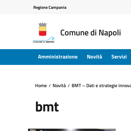
Vai ai contenuti
Vai al footer
Regione Campania
Comune di Napoli
Amministrazione
Novità
Servizi
Home
Novità
BMT – Dati e strategie innovat
bmt