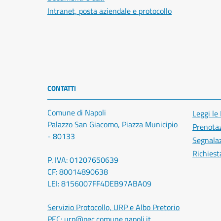
Intranet, posta aziendale e protocollo
CONTATTI
Comune di Napoli
Leggi le
Palazzo San Giacomo, Piazza Municipio
Prenota
- 80133
Segnalaz
Richiest
P. IVA: 01207650639
CF: 80014890638
LEI: 8156007FF4DEB97ABA09
Servizio Protocollo, URP e Albo Pretorio
PEC:
urp@pec.comune.napoli.it