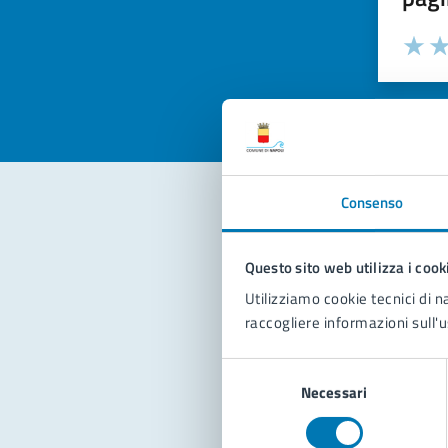
Valuta la
Selezi
Valuta 
Val
Consenso
Con
Questo sito web utilizza i cook
Utilizziamo cookie tecnici di n
raccogliere informazioni sull'u
Selezione
Necessari
del
consenso
Pro