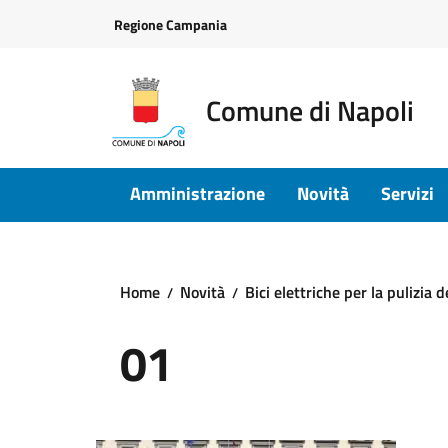
Vai ai contenuti
Vai al footer
Regione Campania
Comune di Napoli
Amministrazione
Novità
Servizi
Home
Novità
Bici elettriche per la pulizia 
01