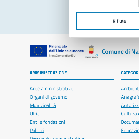
Rifiuta
Comune di Na
AMMINISTRAZIONE
CATEGORI
Aree amministrative
Ambient
Organi di governo
Anagrafe
Municipalità
Autorizz
Uffici
Cultura 
Enti e fondazioni
Document
Politici
Educazi
Personale amministrativo