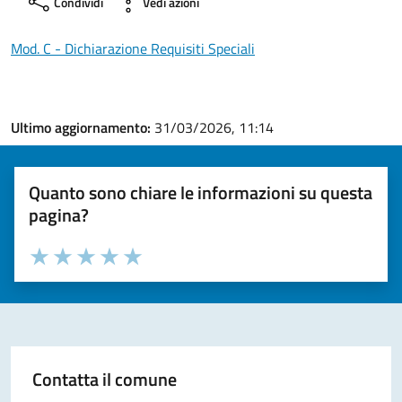
Condividi
Vedi azioni
Mod. C - Dichiarazione Requisiti Speciali
Ultimo aggiornamento:
31/03/2026, 11:14
Quanto sono chiare le informazioni su questa
pagina?
Valuta la chiarezza delle informazioni (da 1 a 5 stelle)
Seleziona il numero di stelle per valutare la chiarezza delle i
Valuta 1 stelle su 5
Valuta 2 stelle su 5
Valuta 3 stelle su 5
Valuta 4 stelle su 5
Valuta 5 stelle su 5
Contatta il comune