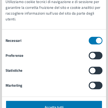
Utilizziamo cookie tecnici di navigazione e di sessione per
Aree amministrative
garantire la corretta fruizione del sito e cookie analitici per
Organi di governo
raccogliere informazioni sull'uso del sito da parte degli
Municipalità
utenti.
Uffici
Enti e fondazioni
Selezione
Politici
Necessari
del
Personale amministrativo
consenso
Documenti e dati
Intranet, posta aziendale e protocollo
Preferenze
CATEGORIE DI SERVIZIO
Statistiche
Ambiente
Anagrafe e stato civile
Marketing
Autorizzazioni
Cultura e tempo libero
Documenti e certificati
Educazione e formazione
Accetta tutti